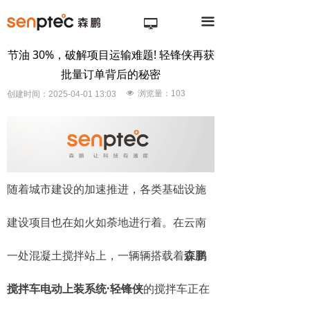
끀
넡
节油 30%，破解项目运输难题! 轻锋侠再获
批量订单背后的秘密
넶
浏览量：
103
创建时间：
2025-04-01
13:03
随着城市建设的加速推进，各类基础设施
建设项目也在如火如荼地进行着。在云南
一处混凝土搅拌站上，一辆辆搭载着
森鹏
搅拌车电动上装系统·轻锋侠
的搅拌车正在