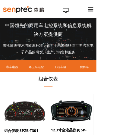
끀
넡
中国领先的商用车电控系统和信息系统解
决方案提供商
秉承欧洲技术与欧洲标准，致力于未来物联网世界汽车电
子产品的研发、生产、销售和服务
客车电器
环卫车电控
工程车辆
搅拌车
组合仪表
▁▁▁
12.3寸全液晶仪表 SP-
组合仪表 SPZB-T301